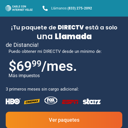
Llámanos
(833) 275-2092
¡Tu paquete de
DIRECTV
está a solo
una
Llamada
de Distancia!
Puedo obtener mi DIRECTV desde un mínimo de:
$69
/mes.
99
Más impuestos
3 primeros meses sin cargo adicional:
Ver paquetes