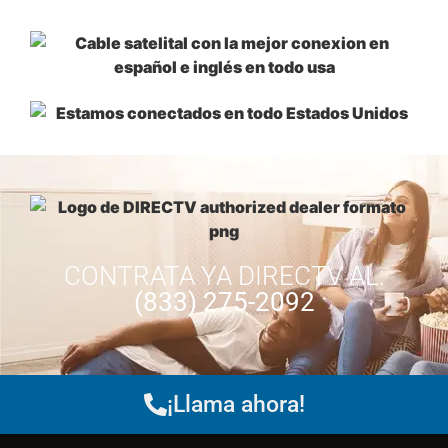
CONTRATA YA
DIRECTV
AL:
(833) 275-2092
¡Llama ahora!